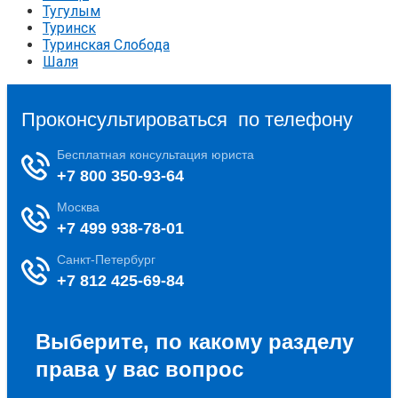
Тугулым
Туринск
Туринская Слобода
Шаля