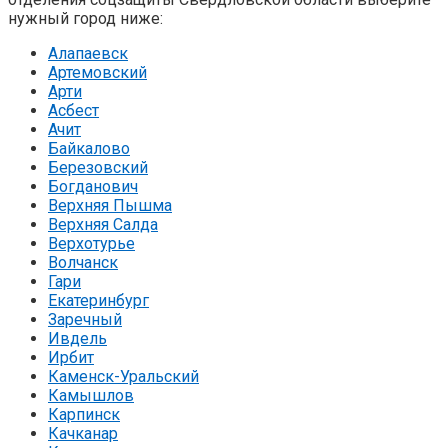
нужный город ниже:
Алапаевск
Артемовский
Арти
Асбест
Ачит
Байкалово
Березовский
Богданович
Верхняя Пышма
Верхняя Салда
Верхотурье
Волчанск
Гари
Екатеринбург
Заречный
Ивдель
Ирбит
Каменск-Уральский
Камышлов
Карпинск
Качканар