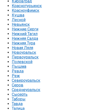
Кировград
Краснотурьинск
Красноуфимск
Кушва
Лесной
Невьянск
Нижние Серги
Нижний Тагил
Нижняя Салда
Нижняя Тура
Новая Ляля
Новоуральск
Первоуральск
Полевской
Пышма
Ревда
Реж
Североуральск
Серов
Среднеуральск
Сысерть
Таборы
Тавда
Талица