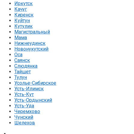
Иркутск
Качуг
Киренск
Куйтун
Кутулик
Магистральный
Мама
Нижнеудинск
Новонукутский
Оса
Саянск
Слюдянка
Тайшет
Тулун
Усолье-Сибирское
Усть-Илимск
Усть-Кут
Усть-Ордынский
Усть-Уда
Черемхово
Чунский
Шелехов