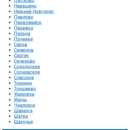
Лысково
Навашино
Нижний Новгород
Павлово
Первомайск
Перевоз
Пильна
Починки
Саров
Семенов
Сергач
Сеченово
Сокольское
Сосновское
Спасское
Тонкино
Тоншаево
Уразовка
Урень
Чкаловск
Шаранга
Шатки
Шахунья