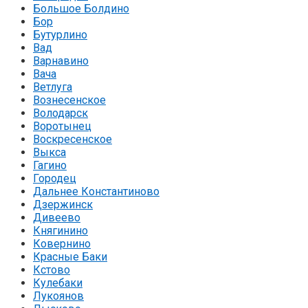
Большое Болдино
Бор
Бутурлино
Вад
Варнавино
Вача
Ветлуга
Вознесенское
Володарск
Воротынец
Воскресенское
Выкса
Гагино
Городец
Дальнее Константиново
Дзержинск
Дивеево
Княгинино
Ковернино
Красные Баки
Кстово
Кулебаки
Лукоянов