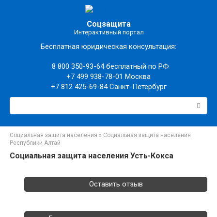
Перейти
к
Соцзащита
контенту
Интерактивный портал
Бесплатная юридическая консультация:
8 800 350-93-64
бесплатный по РФ
+7 499 938-78-01
Москва
+7 812 425-69-84
Санкт-Петербург
Поиск:
Социальная защита населения
»
Социальная защита населения
Республики Алтай
Социальная защита населения Усть-Кокса
Оставить отзыв