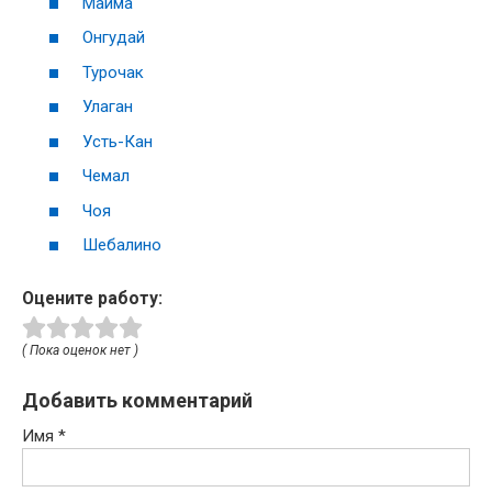
Майма
Онгудай
Турочак
Улаган
Усть-Кан
Чемал
Чоя
Шебалино
Оцените работу:
( Пока оценок нет )
Добавить комментарий
Имя
*