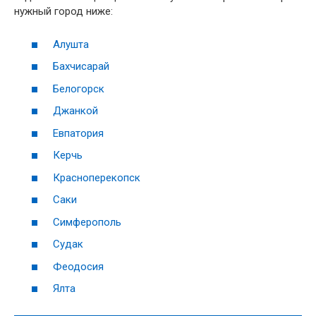
нужный город ниже:
Алушта
Бахчисарай
Белогорск
Джанкой
Евпатория
Керчь
Красноперекопск
Саки
Симферополь
Судак
Феодосия
Ялта