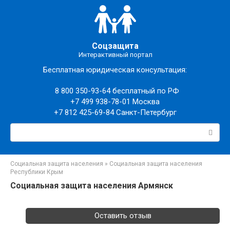
Перейти
к
контенту
Соцзащита
Интерактивный портал
Бесплатная юридическая консультация:
8 800 350-93-64
бесплатный по РФ
+7 499 938-78-01
Москва
+7 812 425-69-84
Санкт-Петербург
Поиск:
Социальная защита населения
»
Социальная защита населения
Республики Крым
Социальная защита населения Армянск
Оставить отзыв