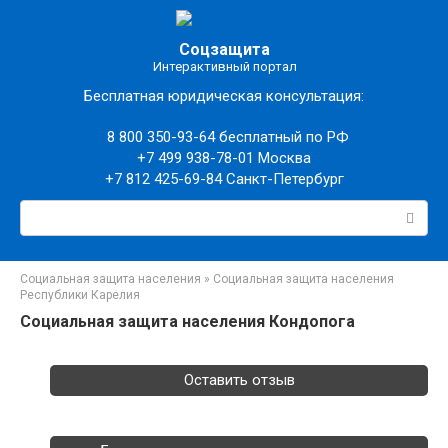
Перейти
к
Соцзащита
контенту
Интерактивный портал
Бесплатная юридическая консультация:
8 800 350-93-64
бесплатный по РФ
+7 499 938-78-01
Москва
+7 812 425-69-84
Санкт-Петербург
Поиск:
Социальная защита населения
»
Социальная защита населения
Республики Карелия
Социальная защита населения Кондопога
Оставить отзыв