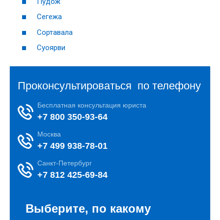
Пудож
Сегежа
Сортавала
Суоярви