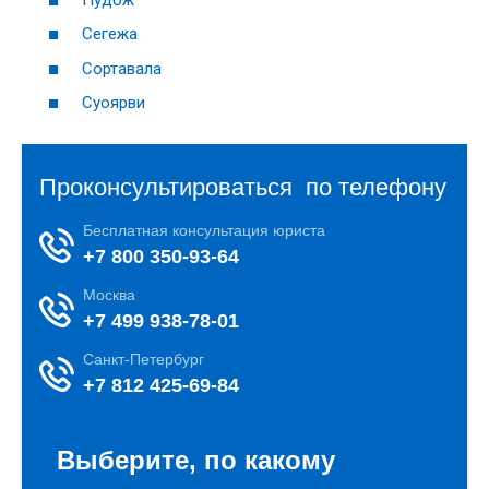
Сегежа
Сортавала
Суоярви